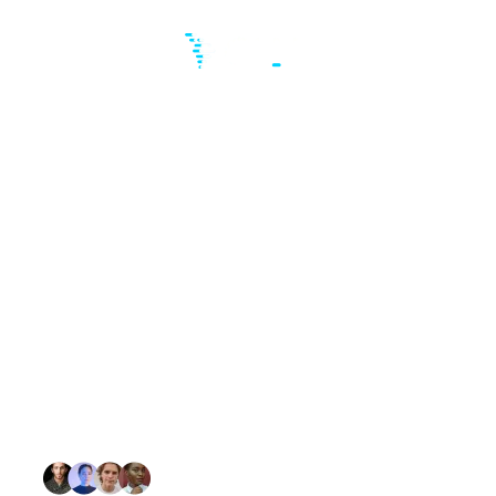
Evalúa clientes y
proveedores con
CIAL360 y toma
decisiones con menor
riesgo
Plataforma de evaluación de riesgo
empresarial con reportes financieros, fiscales
y de cumplimiento