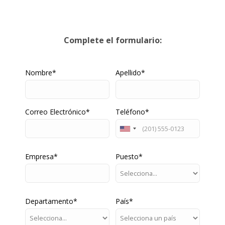
Únete a
+600 millones de empresas
en el mundo.​
Complete el formulario:
Nombre*
Apellido*
Correo Electrónico*
Teléfono*
Empresa*
Puesto*
Departamento*
País*