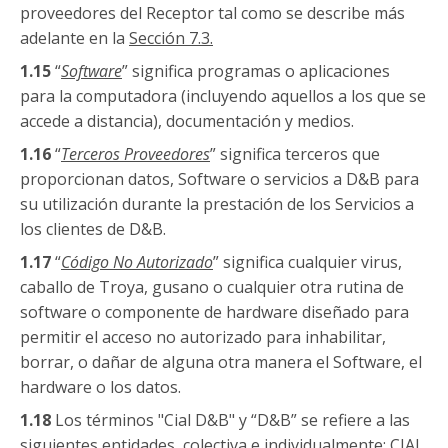
proveedores del Receptor tal como se describe más
adelante en la
Sección
7
.3.
1.15
“
Software
” significa programas o aplicaciones
para la computadora (incluyendo aquellos a los que se
accede a distancia), documentación y medios.
1.16
“
Terceros Proveedores
” significa terceros que
proporcionan datos, Software o servicios a D&B para
su utilización durante la prestación de los Servicios a
los clientes de D&B.
1.17
“
Código No Autorizado
” significa cualquier virus,
caballo de Troya, gusano o cualquier otra rutina de
software o componente de hardware diseñado para
permitir el acceso no autorizado para inhabilitar,
borrar, o dañar de alguna otra manera el Software, el
hardware o los datos.
1.18
Los términos "Cial D&B" y “D&B” se refiere a las
siguientes entidades, colectiva e individualmente: CIAL