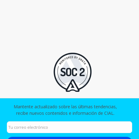
Mantente actualizado sobre las últimas tendencias,
recibe nuevos contenidos e información de CIAL.​