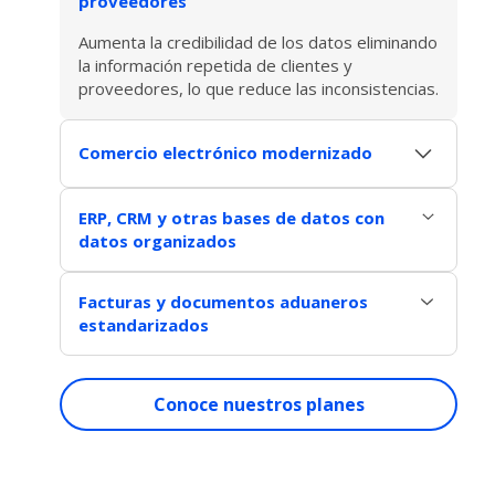
proveedores
Aumenta la credibilidad de los datos eliminando
la información repetida de clientes y
proveedores, lo que reduce las inconsistencias.
Comercio electrónico modernizado
Potencia el rendimiento de tus transacciones
ERP, CRM y otras bases de datos con
en línea garantizando una comunicación eficaz
datos organizados
con tus socios comerciales.
Dispón de información empresarial bien
Facturas y documentos aduaneros
organizada y unificada en todos los sistemas
estandarizados
de gestión, lo que facilita el análisis y la toma
de decisiones estratégicas.
Optimiza los procesos comerciales y
aduaneros utilizando un identificador único en
Conoce nuestros planes
documentos como facturas, pedidos y
declaraciones de aduana, lo que facilita el
seguimiento de las operaciones.