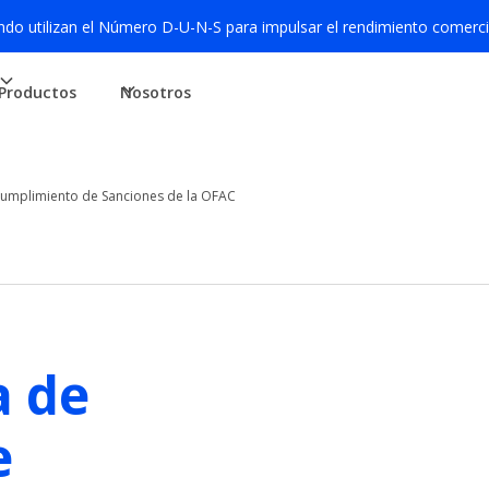
o utilizan el Número D-U-N-S para impulsar el rendimiento comerci
Productos
Nosotros
umplimiento de Sanciones de la OFAC
a de
e