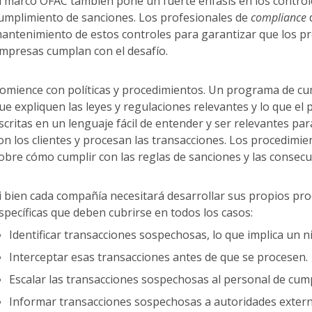
l marco OFAC también pone un fuerte énfasis en los contro
umplimiento de sanciones. Los profesionales de
compliance
d
antenimiento de estos controles para garantizar que los p
mpresas cumplan con el desafío.
omience con políticas y procedimientos. Un programa de cump
ue expliquen las leyes y regulaciones relevantes y lo que el
scritas en un lenguaje fácil de entender y ser relevantes p
on los clientes y procesan las transacciones. Los procedim
obre cómo cumplir con las reglas de sanciones y las consec
i bien cada compañía necesitará desarrollar sus propios pr
specíficas que deben cubrirse en todos los casos:
Identificar transacciones sospechosas, lo que implica un n
Interceptar esas transacciones antes de que se procesen.
Escalar las transacciones sospechosas al personal de cum
Informar transacciones sospechosas a autoridades externa