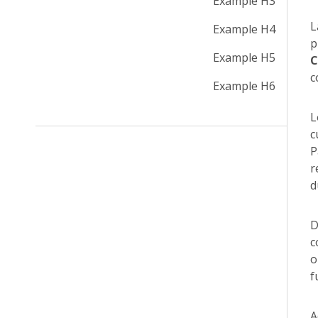
Example H3
L
Example H4
p
Example H5
C
c
Example H6
L
c
P
r
d
D
c
o
f
A