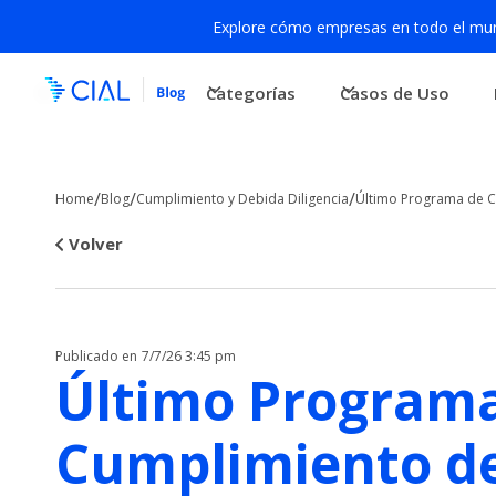
Explore cómo empresas en todo el mund
Categorías
Casos de Uso
/
/
/
Home
Blog
Cumplimiento y Debida Diligencia
Último Programa de C
Volver
Publicado en
7/7/26 3:45 pm
Último Program
Cumplimiento d