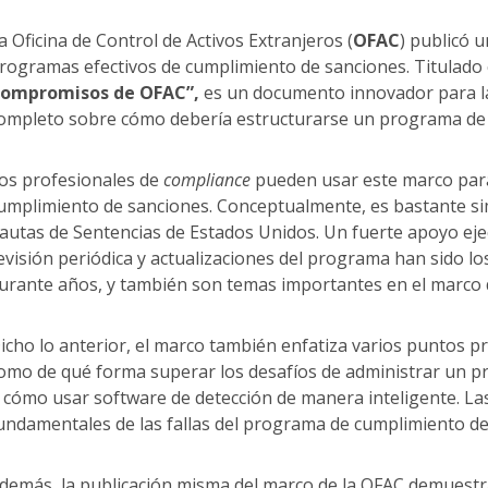
a Oficina de Control de Activos Extranjeros (
OFAC
) publicó 
rogramas efectivos de cumplimiento de sanciones. Titulad
ompromisos de OFAC”,
es un documento innovador para la
ompleto sobre cómo debería estructurarse un programa de 
os profesionales de
compliance
pueden usar este marco para
umplimiento de sanciones. Conceptualmente, es bastante simi
autas de Sentencias de Estados Unidos. Un fuerte apoyo ejec
evisión periódica y actualizaciones del programa han sido l
urante años, y también son temas importantes en el marco 
icho lo anterior, el marco también enfatiza varios puntos pr
omo de qué forma superar los desafíos de administrar un p
 cómo usar software de detección de manera inteligente. Las
undamentales de las fallas del programa de cumplimiento de
demás, la publicación misma del marco de la OFAC demuestr