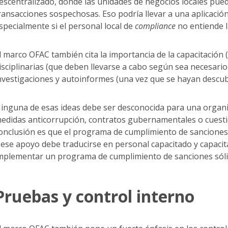
escentralizado, donde las unidades de negocios locales pue
ransacciones sospechosas. Eso podría llevar a una aplicación
specialmente si el personal local de
compliance
no entiende l
l marco OFAC también cita la importancia de la capacitación 
isciplinarias (que deben llevarse a cabo según sea necesari
nvestigaciones y autoinformes (una vez que se hayan descub
inguna de esas ideas debe ser desconocida para una organi
edidas anticorrupción, contratos gubernamentales o cuesti
onclusión es que el programa de cumplimiento de sanciones
 ese apoyo debe traducirse en personal capacitado y capaci
mplementar un programa de cumplimiento de sanciones sól
Pruebas y control interno