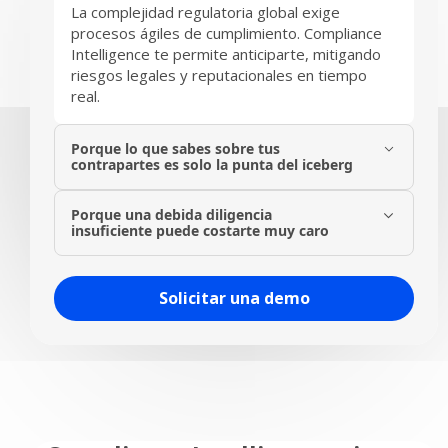
La complejidad regulatoria global exige
procesos ágiles de cumplimiento. Compliance
Intelligence te permite anticiparte, mitigando
riesgos legales y reputacionales en tiempo
real.​
Porque lo que sabes sobre tus
contrapartes es solo la punta del iceberg​
Descubre riesgos ocultos con análisis
Porque una debida diligencia
profundos y monitoreo continuo. Evalúa
insuficiente puede costarte muy caro​
estructuras empresariales complejas e
identifica beneficiarios reales para decisiones
Compliance Intelligence automatiza y
estratégicas y rápidas.​
profundiza tus procesos KYB/KYC, asegurando
Solicitar una demo
que cumplas con las normativas internacionales
y evitando sanciones y daños reputacionales
costosos.​