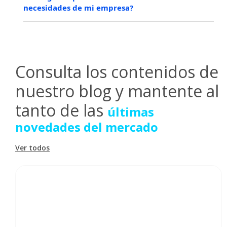
prevenir riesgos reputacionales y financieros.
necesidades de mi empresa?
medianas en crecimiento.​
Sí. Compliance Intelligence es completamente
personalizable e integrable con tus sistemas
existentes (ERP, CRM, GRC). Puedes ajustar reglas de
evaluación, definir políticas de riesgo y automatizar
Consulta los contenidos de
decisiones para alinearse con los requerimientos
específicos de tu organización.
nuestro blog y mantente al
tanto de las
últimas
novedades del mercado
Ver todos