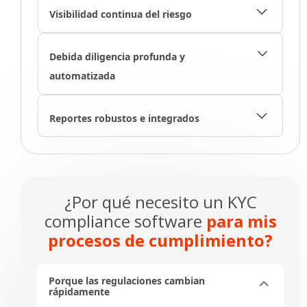
Visibilidad continua del riesgo​
Monitorea activamente los riesgos
regulatorios en tiempo real con alertas
Debida diligencia profunda y
automatizadas basadas en políticas
automatizada​
configurables.​
Optimiza la evaluación de riesgos con
detección automatizada de personas y
Reportes robustos e integrados​​
entidades restringidas según sanciones
Genera informes de cumplimiento regulatorios
globales, medios adversos y listas de vigilancia
personalizables y descargables para auditorías
internacionales, así como personas con
internas y externas, con acceso inmediato a
afiliaciones políticas.​
documentación original y registros.​
¿Por qué necesito un KYC
compliance software
para mis
procesos de cumplimiento?
Porque las regulaciones cambian
rápidamente​​​