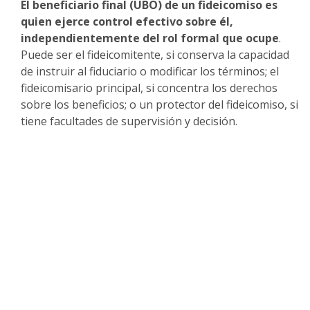
El beneficiario final (UBO) de un fideicomiso es
quien ejerce control efectivo sobre él,
independientemente del rol formal que ocupe
.
Puede ser el fideicomitente, si conserva la capacidad
de instruir al fiduciario o modificar los términos; el
fideicomisario principal, si concentra los derechos
sobre los beneficios; o un protector del fideicomiso, si
tiene facultades de supervisión y decisión.
Nuestra base de datos de 60 millones
de empresas en América Latina nos
permite proporcionarle
materiales
ricos y actualizados sobre el