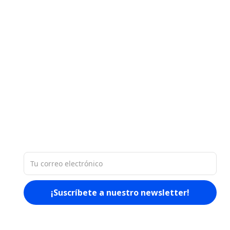
Nuestra base de datos de 60 millones
de empresas en América Latina nos
permite proporcionarle
materiales
ricos y actualizados sobre el
mercado.