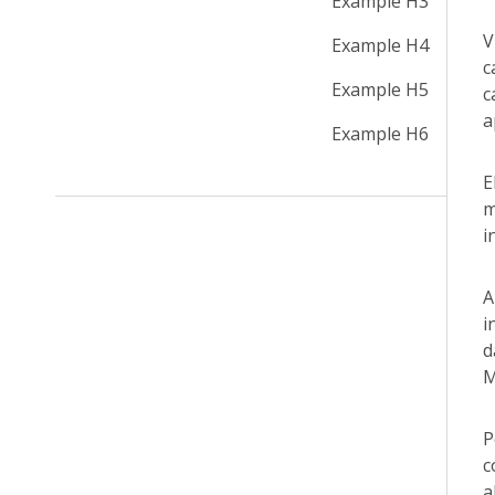
Example H3
V
Example H4
c
Example H5
c
a
Example H6
E
m
i
A
i
d
M
P
c
a