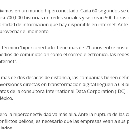
ivimos en un mundo hiperconectado. Cada 60 segundos se e
asi 700,000 historias en redes sociales y se crean 500 horas 
antidad de información que hay disponible en internet. Ante
provechar el momento.
l término ‘hiperconectado’ tiene más de 21 años entre nosot
edios de comunicación como el correo electrónico, las redes s
2
nternet
.
 más de dos décadas de distancia, las compañías tienen defini
nversiones directas en transformación digital lleguen a 6.8 
3
atos de la consultora International Data Corporation (IDC)
éxico.
ero la hiperconectividad va más allá. Ante la ruptura de la
onflictos bélicos, es necesario que las empresas vean a sus
liados.