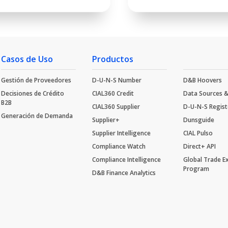
Casos de Uso
Productos
Gestión de Proveedores
D-U-N-S Number
D&B Hoovers
Decisiones de Crédito
CIAL360 Credit
Data Sources &
B2B
CIAL360 Supplier
D-U-N-S Regis
Generación de Demanda
Supplier+
Dunsguide
Supplier Intelligence
CIAL Pulso
Compliance Watch
Direct+ API
Compliance Intelligence
Global Trade 
Program
D&B Finance Analytics