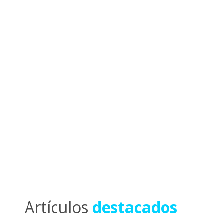
Nuestra base de datos de 60
en América Latina nos permi
materiales ricos y actuali
Artículos
destacados