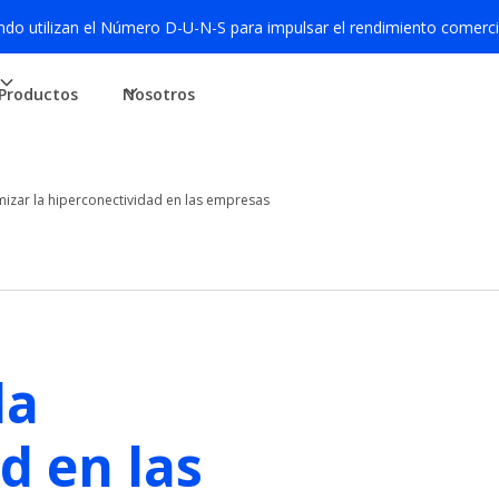
o utilizan el Número D-U-N-S para impulsar el rendimiento comerci
Productos
Nosotros
izar la hiperconectividad en las empresas
la
d en las