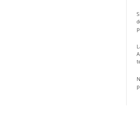
S
d
p
L
A
t
N
p