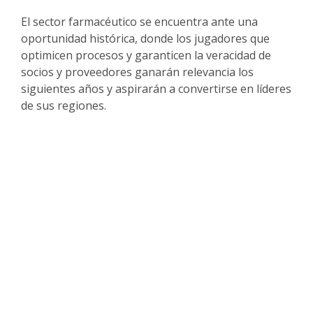
El sector farmacéutico se encuentra ante una
oportunidad histórica, donde los jugadores que
optimicen procesos y garanticen la veracidad de
socios y proveedores ganarán relevancia los
siguientes años y aspirarán a convertirse en líderes
de sus regiones.
Nuestra base de datos de 60 millones
de empresas en América Latina nos
permite proporcionarle
materiales
ricos y actualizados sobre el
mercado.