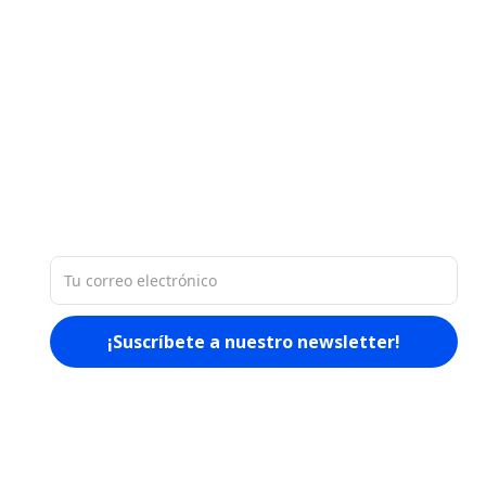
Nuestra base de datos de 60 millones
de empresas en América Latina nos
permite proporcionarle
materiales
ricos y actualizados sobre el
mercado.