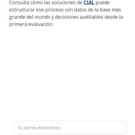
Consulta cómo las soluciones de
CIAL
puede
estructurar ese proceso con datos de la base más
grande del mundo y decisiones auditables desde la
primera evaluación.
Nuestra base de datos de 60 millones
de empresas en América Latina nos
permite proporcionarle
materiales
ricos y actualizados sobre el
mercado.