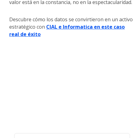
valor está en la constancia, no en la espectacularidad.
Descubre cómo los datos se convirtieron en un activo
estratégico con
CIAL e Informatica en este caso
real de éxito
Nuestra base de datos de 60 millones
de empresas en América Latina nos
permite proporcionarle
materiales
ricos y actualizados sobre el
mercado.